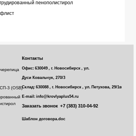
трудированный пенополистирол
флист
Контакты
Офис:
630049
, г.
Новосибирск
, ул.
черепица
Дуси Ковальчук, 270/3
Склад:
630088
, г.
Новосибирск
, ул.
Петухова, 29/1в
СП-3 (OSB)
E-mail:
info@krovlyaplus54.ru
ированный
истирол
Заказать звонок
+7 (383) 310-04-92
Шаблон договора.doc