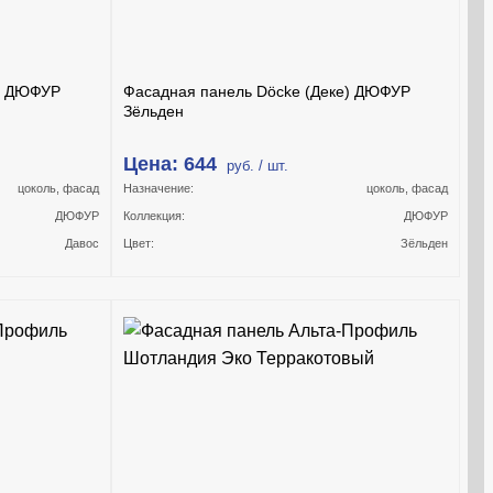
е) ДЮФУР
Фасадная панель Döcke (Деке) ДЮФУР
Зёльден
Цена: 644
руб. / шт.
цоколь, фасад
Назначение:
цоколь, фасад
ДЮФУР
Коллекция:
ДЮФУР
Давос
Цвет:
Зёльден