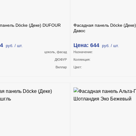
 панель Döcke (Деке) DUFOUR
Фасадная панель Döcke (Дек
Давос
44
Цена: 644
руб. / шт.
руб. / шт.
цоколь, фасад
Назначение:
ДЮФУР
Коллекция:
Виллар
Цвет: