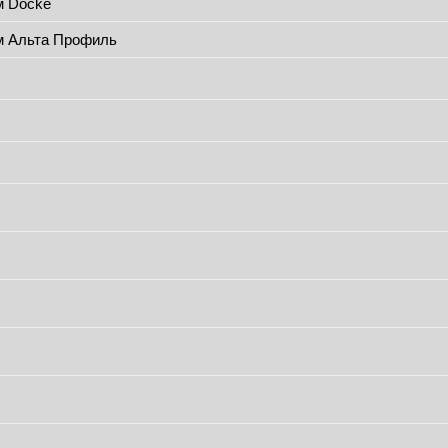
м Döcke
м Альта Профиль