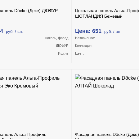
панель Döcke (Деке) ДЮФУР
Цокольная панель Альта-Про
ШОТЛАНДИЯ Бежевый
44
Цена: 651
руб. / шт.
руб. / шт.
цоколь, фасад
Назначение:
ДЮФУР
Коллекция:
Ишгль
Цвет:
панель Альта-Профиль
Фасадная панель Döcke (Деке