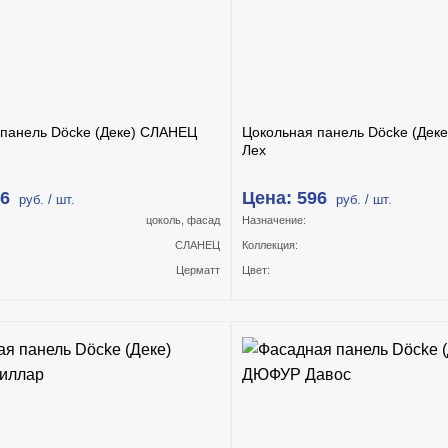
 панель Döcke (Деке) СЛАНЕЦ
Цокольная панель Döcke (Дек
Лех
96
Цена: 596
руб. / шт.
руб. / шт.
цоколь, фасад
Назначение:
СЛАНЕЦ
Коллекция:
Церматт
Цвет: