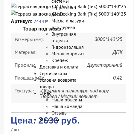
системы
Террасная
доска
Масла и лазури
24441
Артикул:
для дерева
Товар под заказ
Внутренняя
Размеры (мм):
3000*140*25
отделка
Гидроизоляция
Материал:
ДПК
Металлопрокат
Крепеж
Профиль:
Двухсторонний
Доставка и оплата
Сертификаты
Площадь (м2):
0,42
Условия возврата
товара
Текстура:
Объемная текстура под кору
О нас
дерева / Мелкий вельвет
Наши объекты
Наша команда
Отзывы
Цена:
2636
руб.
Контакты
/ шт.