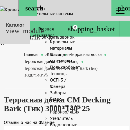
КРОВЛЯ+
Строительные системы
Каталог
0
Главная
Каталог
Заказать звонок
Кровельные
материалы
Фасадные
Главная
Каталог
Террасная доска
материалы
Террасная доска CM Decking
Поликарбонат
Террасная доска CM Decking Bark (Тик)
Теплицы
3000*140*25
ОСП-3 /
Фанера
Заборы
Террасная доска CM Decking
Гидро-
ветрозащита и
Bark (Тик) 3000*140*25
пароизоляция
Утеплитель
Отзывы о нас на Флампе
Водосточные