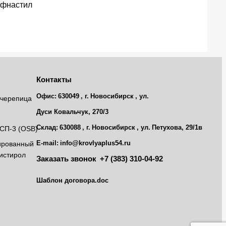
фнастил
Контакты
Офис:
630049
, г.
Новосибирск
, ул.
черепица
Дуси Ковальчук, 270/3
Склад:
630088
, г.
Новосибирск
, ул.
Петухова, 29/1в
СП-3 (OSB)
E-mail:
info@krovlyaplus54.ru
ированный
истирол
Заказать звонок
+7 (383) 310-04-92
Шаблон договора.doc