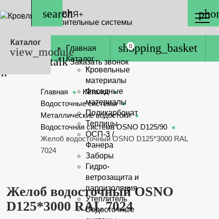
КРОВЛЯ+
Строительные системы
Каталог
0
Главная
Каталог
Заказать звонок
Кровельные
материалы
Фасадные
Главная
Каталог
материалы
Водосточные системы
Поликарбонат
Металлические водостоки
Теплицы
Водосточная система OSNO D125/90
ОСП-3 /
Желоб водосточный OSNO D125*3000 RAL
Фанера
7024
Заборы
Гидро-
ветрозащита и
Желоб водосточный OSNO
пароизоляция
Утеплитель
D125*3000 RAL 7024
Водосточные