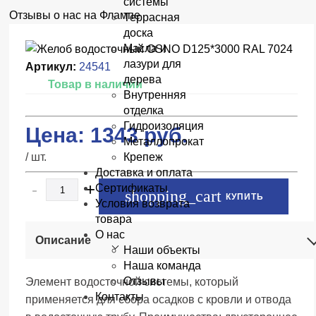
системы
Отзывы о нас на Флампе
Террасная
доска
Масла и
лазури для
Артикул:
24541
дерева
Товар в наличии
Внутренняя
отделка
Гидроизоляция
Цена:
1343
руб.
Металлопрокат
/ шт.
Крепеж
Доставка и оплата
-
+
Сертификаты
КУПИТЬ
Условия возврата
товара
О нас
Описание
Наши объекты
Наша команда
Отзывы
Элемент водосточной системы, который
Контакты
применяется для сбора осадков с кровли и отвода