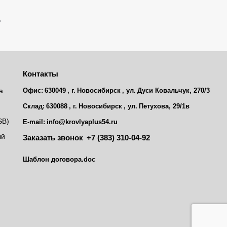
»
Контакты
а
Офис:
630049
, г.
Новосибирск
, ул.
Дуси Ковальчук, 270/3
Склад:
630088
, г.
Новосибирск
, ул.
Петухова, 29/1в
SB)
E-mail:
info@krovlyaplus54.ru
ый
Заказать звонок
+7 (383) 310-04-92
Шаблон договора.doc