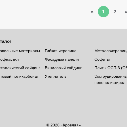
«
1
2
талог
овельные материалы
Гибкая черепица
Металлочерепиц
офнастил
Фасадные панели
Софиты
таллический сайдинг
Виниловый сайдинг
Плиты ОСП-3 (O
товый поликарбонат
Утеплитель
Экструдированн
пенополистирол
© 2026 «Кровля+»