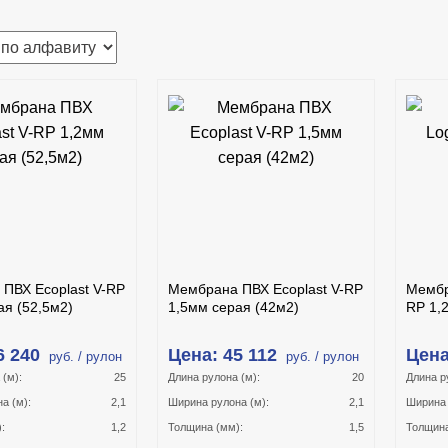
В
В
КОРЗИНУ
КОРЗИНУ
ИТЬ В 1 КЛИК
КУПИТЬ В 1 КЛИК
ОДРОБНЕЕ
ПОДРОБНЕЕ
ПВХ Ecoplast V-RP
Мембрана ПВХ Ecoplast V-RP
Мембр
ая (52,5м2)
1,5мм серая (42м2)
RP 1,
6 240
Цена: 45 112
Цена
руб. / рулон
руб. / рулон
(м):
25
Длина рулона (м):
20
Длина р
а (м):
2,1
Ширина рулона (м):
2,1
Ширина 
:
1,2
Толщина (мм):
1,5
Толщина