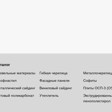
талог
овельные материалы
Гибкая черепица
Металлочерепиц
офнастил
Фасадные панели
Софиты
таллический сайдинг
Виниловый сайдинг
Плиты ОСП-3 (O
товый поликарбонат
Утеплитель
Экструдированн
пенополистирол