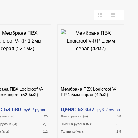
В
В
КОРЗИНУ
КОРЗИНУ
КУПИТЬ В 1 КЛИК
КУПИТЬ В 1 КЛИК
ПОДРОБНЕЕ
ПОДРОБНЕЕ
ана ПВХ Logicroof V-
Мембрана ПВХ Logicroof V-
2мм серая (52,5м2)
RP 1,5мм серая (42м2)
: 53 680
Цена: 52 037
руб. / рулон
руб. / рулон
улона (м):
25
Длина рулона (м):
20
рулона (м):
2,1
Ширина рулона (м):
2,1
 (мм):
1,2
Толщина (мм):
1,5