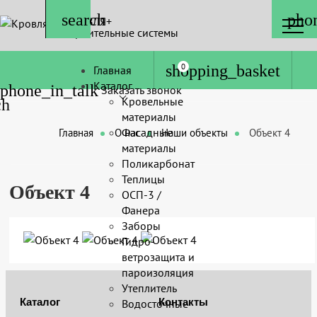
КРОВЛЯ+
Строительные системы
0
Главная
Каталог
Заказать звонок
Кровельные
материалы
Фасадные
Главная
О нас
Наши объекты
Объект 4
материалы
Поликарбонат
Теплицы
Объект 4
ОСП-3 /
Фанера
Заборы
Гидро-
ветрозащита и
пароизоляция
Утеплитель
Каталог
Контакты
Водосточные