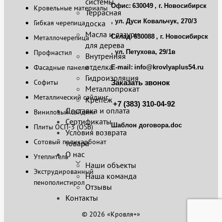
системы
Офис:
630049
, г.
Новосибирск
Кровельные материалы
Террасная
, ул.
Дуси Ковальчук, 270/3
Гибкая черепица
доска
Масла и лазури
Склад:
630088
, г.
Новосибирск
Металлочерепица
для дерева
Профнастил
, ул.
Петухова, 29/1в
Внутренняя
отделка
Фасадные панели
E-mail:
info@krovlyaplus54.ru
Гидроизоляция
Софиты
Заказать звонок
Металлопрокат
Металлический сайдинг
Крепеж
+7 (383) 310-04-92
Доставка и оплата
Виниловый сайдинг
Сертификаты
Шаблон договора.doc
Плиты ОСП-3 (OSB)
Условия возврата
Сотовый поликарбонат
товара
О нас
Утеплитель
Наши объекты
Экструдированный
Наша команда
пенополистирол
Отзывы
Контакты
© 2026 «Кровля+»