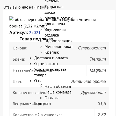
системы
Террасная
Отзывы о нас на Флампе
доска
Масла и лазури
для дерева
Внутренняя
25021
Артикул:
отделка
Товар под заказ
Гидроизоляция
Металлопрокат
Основа:
Стеклохолст
Крепеж
Доставка и оплата
Бренд:
Trendum
Сертификаты
Условия возврата
Название коллекции:
Magnum
товара
О нас
Цвет:
Античная бронза
Наши объекты
Наша команда
Количество слоев:
Двухслойная
Отзывы
Контакты
Вес упаковки (кг):
31,5
Количество м2 в упаковке:
2,32