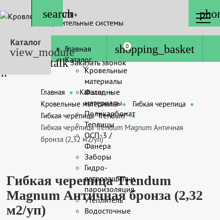
КРОВЛЯ+
Строительные системы
Каталог
0
Главная
Каталог
Заказать звонок
Кровельные
материалы
Фасадные
Главная
Каталог
материалы
Кровельные материалы
Гибкая черепица
Поликарбонат
Гибкая черепица "Trendum"
Теплицы
Гибкая черепица Trendum Magnum Античная
ОСП-3 /
бронза (2,32 м2/уп)
Фанера
Заборы
Гидро-
Гибкая черепица Trendum
ветрозащита и
пароизоляция
Magnum Античная бронза (2,32
Утеплитель
м2/уп)
Водосточные